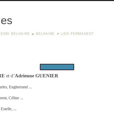
ges
HENRI BELHAIRE
BELHAIRE
LIEN PERMANENT
RE
et d’
Adrienne GUENIER
rles, Engherrand ...
ent, Céline ...
Estelle, ...