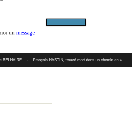
-moi un
message
yme BELHAIRE
-
François HASTIN, trouvé mort dans un chemin en »
0