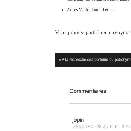
Anne-Marie, Daniel et ...
Vous pouvez participer, envoyez
« A la recherche des porteurs du patron
Commentaires
jtapin
MERCREDI 28 JUILLET 201