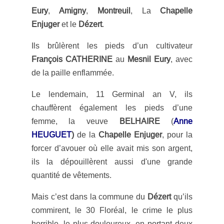
Eury
,
Amigny
,
Montreuil
, La
Chapelle
Enjuger
et le
Dézert
.
Ils brûlèrent les pieds d’un cultivateur
François CATHERINE
au
Mesnil Eury
, avec
de la paille enflammée.
Le lendemain, 11 Germinal an V, ils
chauffèrent également les pieds d’une
femme, la veuve
BELHAIRE
(
Anne
HEUGUET
)
de la
Chapelle Enjuger
, pour la
forcer d’avouer où elle avait mis son argent,
ils la dépouillèrent aussi d'une grande
quantité de vêtements.
Mais c’est dans la commune du
Dézert
qu’ils
commirent, le 30 Floréal, le crime le plus
horrible, le plus douloureux, en portant deux