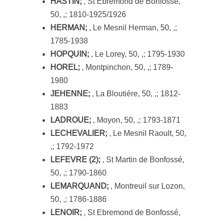
HASTIN;
, St Ebremond de Bonfossé,
50, ,; 1810-1925/1926
HERMAN;
, Le Mesnil Herman, 50, ,;
1785-1938
HOPQUIN;
, Le Lorey, 50, ,; 1795-1930
HOREL;
, Montpinchon, 50, ,; 1789-
1980
JEHENNE;
, La Bloutière, 50, ,; 1812-
1883
LADROUE;
, Moyon, 50, ,; 1793-1871
LECHEVALIER;
, Le Mesnil Raoult, 50,
,; 1792-1972
LEFEVRE (2);
, St Martin de Bonfossé,
50, ,; 1790-1860
LEMARQUAND;
, Montreuil sur Lozon,
50, ,; 1786-1886
LENOIR;
, St Ebremond de Bonfossé,